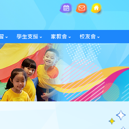
習
學生支援
家教會
校友會
全方位學生輔導服務
「家長智NET」教育網頁
2025/26家教會親子旅行
「60周年校慶校友會活動」
入會及修改資料表格