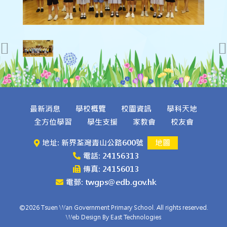
最新消息
學校概覽
校園資訊
學科天地
全方位學習
學生支援
家教會
校友會
地址: 新界荃灣青山公路600號
地圖
電話: 24156313
傳真: 24156013
電郵: twgps@edb.gov.hk
©2026 Tsuen Wan Government Primary School. All rights reserved.
Web Design By East Technologies