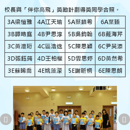
校長與「伴你高飛」獎勵計劃得獎同學合照。
3A梁愷雅
4A江天瑜
5A蔡鎮希
6A葉臻
3B譚皓庭
4B尹思淳
5B吳鈞翰
6B戴海芹
3C黃澧珩
4C區浩逸
5C陳思穎
6C尹昊添
3D張鈺筠
4D王柏權
5D雲思婷
6D黃然希
3E蘇晞喬
4E姚藻瀠
5E謝昕桐
6E陳思朗