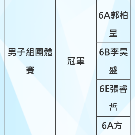
6A
郭柏
呈
男子組團體
6B
李昊
冠軍
賽
盛
6E
張睿
哲
6A
方