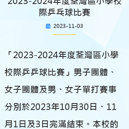
2023-2024年度荃灣區小學校
際乒乓球比賽
2023-11-03
「
2023-2024
年度荃灣區小學
校際乒乒球比賽」男子團體
、
女子團體及男
、
女子單打賽事
分別於
2023
年
10
月
30
日、
11
月
1
日及
3
日完滿結束。本校的