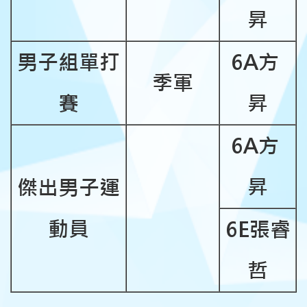
昇
男子組單打
6A
方
季軍
賽
昇
6A
方
昇
傑出男子運
動員
6E
張睿
哲