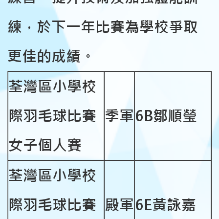
練，於下一年比賽為學校爭取
更佳的成績。
荃灣區小學校
際羽毛球比賽
季軍
6B
鄒順瑩
女子個人賽
荃灣區小學校
際羽毛球比賽
殿軍
6E
黃詠嘉