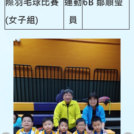
際羽毛球比賽
運動
6B
鄒順瑩
(女子組)
員