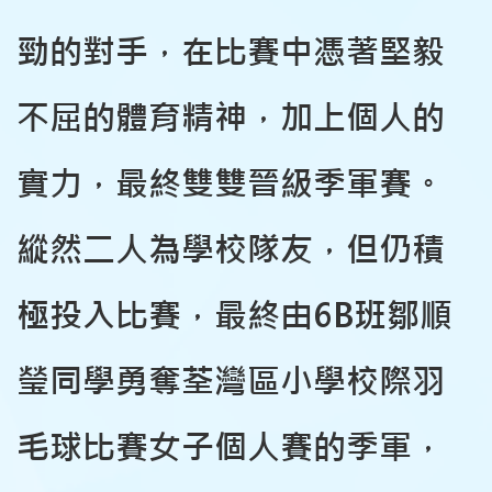
勁的對手，在比賽中憑著堅毅
不屈的體育精神，加上個人的
實力，最終雙雙晉級季軍賽。
縱然二人為學校隊友，但仍積
極投入比賽，最終由6B班鄒順
瑩同學勇奪荃灣區小學校際羽
毛球比賽女子個人賽的季軍，