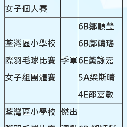
女子個人賽
6B
鄒順瑩
荃灣區小學校
6B鄺靖瑤
際羽毛球比賽
季軍
6E
黃詠嘉
女子組團體賽
5A
梁斯晴
4E
邵嘉敏
荃灣區小學校
傑出