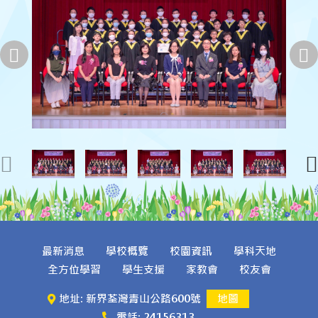
最新消息
學校概覽
校園資訊
學科天地
全方位學習
學生支援
家教會
校友會
地址: 新界荃灣青山公路600號
地圖
電話: 24156313