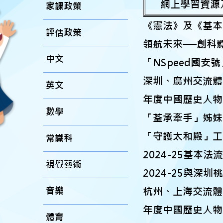
網上學習資源
家課政策
《憲法》及《基本
評估政策
領航未來──創科
中文
「NSpeed國安
深圳、廣州交流體
英文
年度中國歷史人物選
數學
「荃承牽手」姊妹
「守護太和殿」工
常識科
2024-25基本法
視覺藝術
2024-25與深
音樂
杭州、上海交流體
年度中國歷史人物選
體育