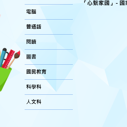
「心繫家國」- 
電腦
普通話
閱讀
圖書
國民教育
科學科
人文科