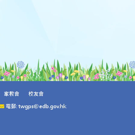
家教會
校友會
電郵: twgps@edb.gov.hk