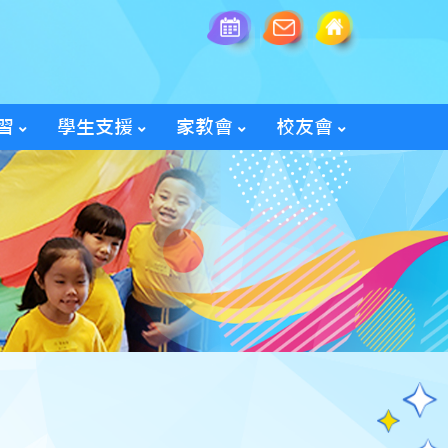
習
學生支援
家教會
校友會
全方位學生輔導服務
「家長智NET」教育網頁
2025/26家教會親子旅行
「60周年校慶校友會活動」
入會及修改資料表格