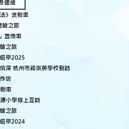
及連結
法》流動車
體驗之旅
號」宣傳車
驗之旅
舉2025
情深 杭州市蔣築英學校到訪
作坊
流動車
圳桃源小學線上互訪
驗之旅
舉2024