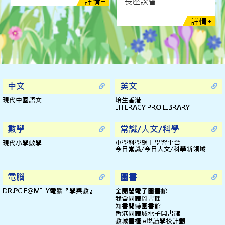
+
詳情+
長座談會
Jul 10, 2025
詳情+
2024-2025年度一至五年級下學頒獎禮
Jun 30, 2025
2024-2025年度畢業典禮暨頒獎禮
Jul 02, 2025
中文
英文
男子組勇奪荃灣區小學校際比賽總冠軍
現代中國語文
培生香港
LITERACY PRO LIBRARY
Apr 30, 2025
2024-2025年度荃灣區小學校際游泳比賽
數學
常識/人文/科學
Feb 02, 2025
小學科學網上學習平台
現代小學數學
今日常識/今日人文/科學新領域
2024-2025年度荃灣區小學校際排球比賽
May 15, 2025
電腦
圖書
2024-2025年度第六十一屆學校舞蹈節
DR.PC F@MILY電腦『學與教』
金閱閣電子圖書館
我會閱讀圖書課
Mar 18, 2025
知書閱聽圖書館
香港閱讀城電子圖書館
2024-2025年度荃灣區小學校際羽毛球比賽
教城書櫃 e悅讀學校計劃