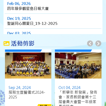
Feb 06, 2026
四年級參觀星島日報大廈
Dec 19, 2025
聖誕同心關愛日_19-12-2025
Dec 03, 2025
三至六年級旅行_3-12-2025
活動剪影
Nov 04, 2025
2025-2026年荃灣區小學校際田徑比賽
Oct 24, 2025
一、二年級親子旅行_24-10-2025
Oct 03, 2025
「新學年 新發展」發佈會、家長教師會周年會員大會及
Sep 24, 2024
Oct 04, 2024
第十四屆常務委員選舉暨一年級家長座談會
服務生宣誓儀式2024-
「新學年 新發展」發佈
2025
會、家長教師會第十三
Aug 27, 2025
屆會員大會暨一年級家
2025-2026迎新日暨家長座談會簡報