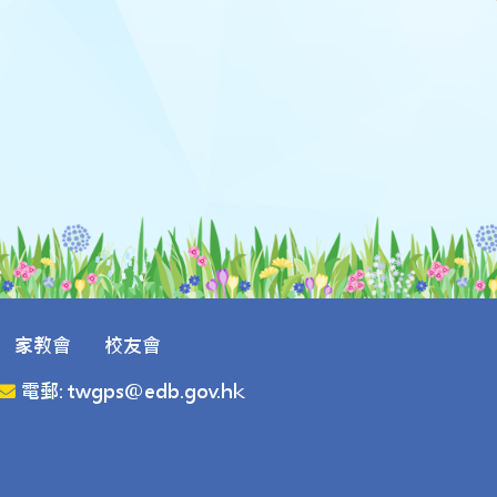
家教會
校友會
電郵: twgps@edb.gov.hk