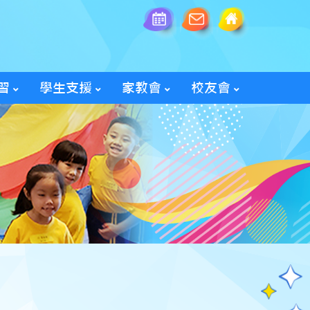
習
學生支援
家教會
校友會
全方位學生輔導服務
「家長智NET」教育網頁
2025/26家教會親子旅行
「60周年校慶校友會活動」
入會及修改資料表格