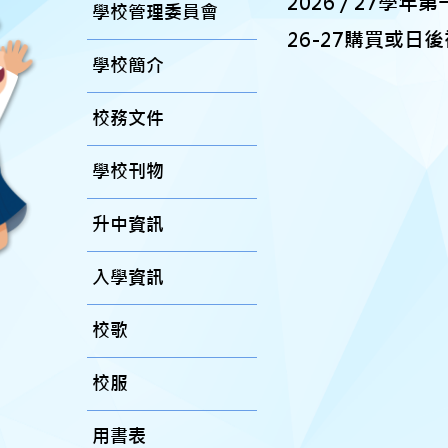
2026 / 27學
學校管理委員會
26-27購買或日
學校簡介
校務文件
學校刊物
升中資訊
入學資訊
校歌
校服
用書表