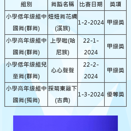
組別
舞蹈名稱
比賽日期
獎項
小學低年級組中
妞妞舞花綢
1-2-2024
甲級獎
國舞(群舞)
(漢族)
小學高年級組中
上學啦(哈
22-1-
甲級獎
國舞(群舞)
尼族)
2024
小學低年級組兒
22-2-
心心聲聲
甲級獎
童舞(群舞)
2024
小學高年級組中
採菊東籬下
1-3-2024
優等獎
國舞(獨舞)
(古典)