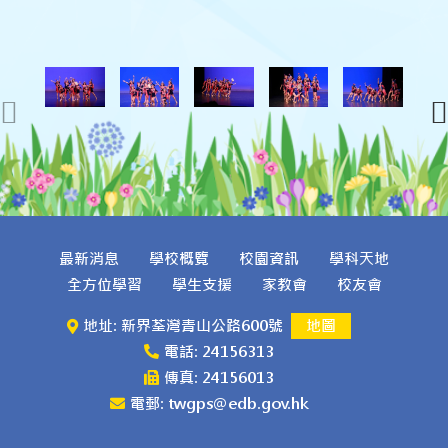
最新消息
學校概覽
校園資訊
學科天地
全方位學習
學生支援
家教會
校友會
地址: 新界荃灣青山公路600號
地圖
電話: 24156313
傳真: 24156013
電郵: twgps@edb.gov.hk