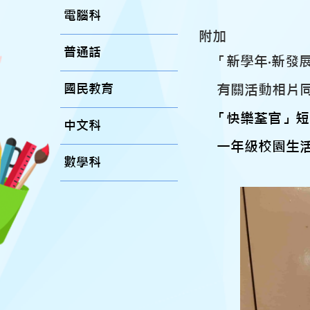
電腦科
附加
普通話
「新學年‧新發展
國民教育
有關活動相片
「快樂荃官」短
中文科
一年級校園生
數學科