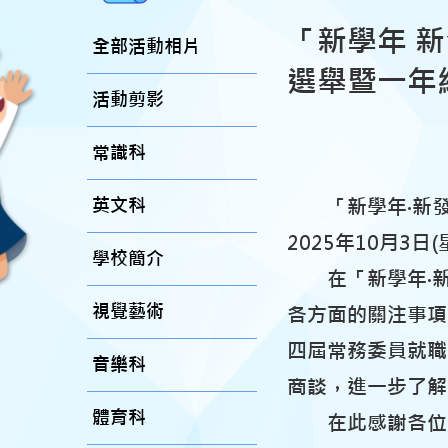
「新學年 
全部活動相片
選舉暨一年
活動剪影
常識科
英文科
「新學年‧新發
2025年10月3日
學校簡介
在「新學年‧新
視覺藝術
各方面的關注事項
四屆常務委員就職
音樂科
商談，進一步了解
體育科
在此感謝各位家