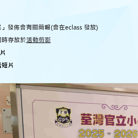
」發佈會有關簡報(會在eclass 發放)
同時存放於
活動剪影
片
活短片