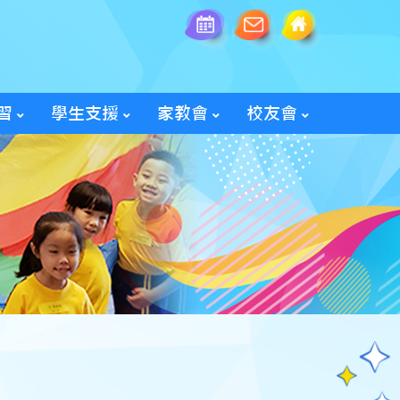
習
學生支援
家教會
校友會
全方位學生輔導服務
「家長智NET」教育網頁
2025/26家教會親子旅行
「60周年校慶校友會活動」
入會及修改資料表格