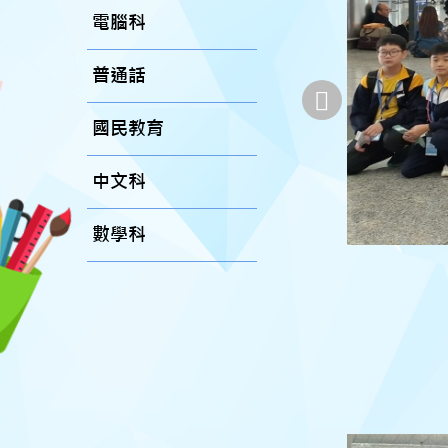
電腦科
普通話
國民教育
中文科
數學科