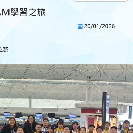
AM學習之旅
20/01/2026
之旅