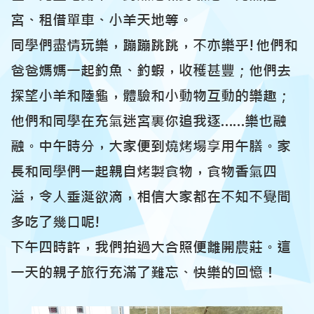
宮、租借單車、小羊天地等。
同學們盡情玩樂，蹦蹦跳跳，不亦樂乎!他們和
爸爸媽媽一起釣魚、釣蝦，收穫甚豐；他們去
探望小羊和陸龜，體驗和小動物互動的樂趣；
他們和同學在充氣迷宮裏你追我逐……樂也融
融。中午時分，大家便到燒烤場享用午膳。家
長和同學們一起親自烤製食物，食物香氣四
溢，令人垂涎欲滴，相信大家都在不知不覺間
多吃了幾口呢!
下午四時許，我們拍過大合照便離開農莊。這
一天的親子旅行充滿了難忘、快樂的回憶！