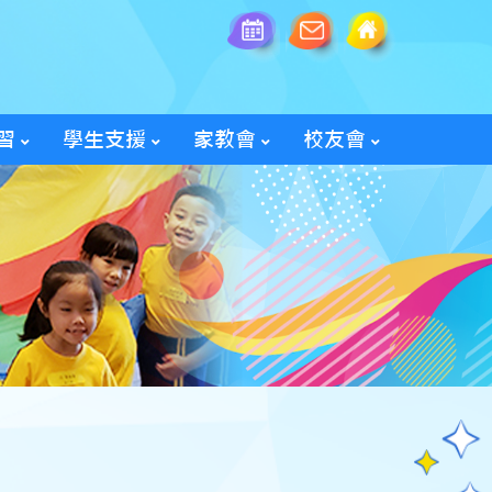
習
學生支援
家教會
校友會
全方位學生輔導服務
「家長智NET」教育網頁
2025/26家教會親子旅行
「60周年校慶校友會活動」
入會及修改資料表格