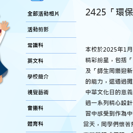
2425「
全部活動相片
活動剪影
常識科
本校於2025年
精彩紛呈，包括
英文科
及「師生同樂迎新
學校簡介
的能力，還通過攤
中華文化日的意義
視覺藝術
過一系列精心設計
音樂科
習中感受到作為中
體育科
當天，同學們懷著