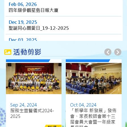
Feb 06, 2026
四年級參觀星島日報大廈
Dec 19, 2025
聖誕同心關愛日_19-12-2025
Dec 03, 2025
三至六年級旅行_3-12-2025
活動剪影
Nov 04, 2025
2025-2026年荃灣區小學校際田徑比賽
Oct 24, 2025
一、二年級親子旅行_24-10-2025
Oct 03, 2025
「新學年 新發展」發佈會、家長教師會周年會員大會及
Sep 24, 2024
Oct 04, 2024
第十四屆常務委員選舉暨一年級家長座談會
服務生宣誓儀式2024-
「新學年 新發展」發佈
2025
會、家長教師會第十三
Aug 27, 2025
屆會員大會暨一年級家
2025-2026迎新日暨家長座談會簡報