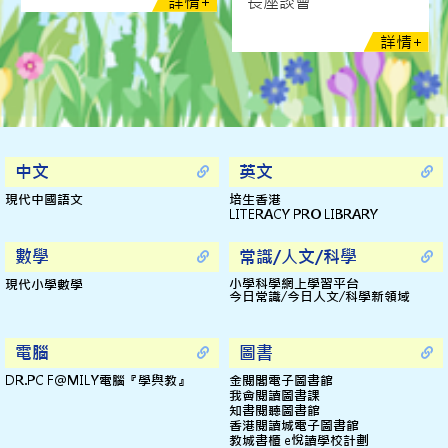
+
詳情+
長座談會
Jul 10, 2025
詳情+
2024-2025年度一至五年級下學頒獎禮
Jun 30, 2025
2024-2025年度畢業典禮暨頒獎禮
Jul 02, 2025
中文
英文
男子組勇奪荃灣區小學校際比賽總冠軍
現代中國語文
培生香港
LITERACY PRO LIBRARY
Apr 30, 2025
2024-2025年度荃灣區小學校際游泳比賽
數學
常識/人文/科學
Feb 02, 2025
小學科學網上學習平台
現代小學數學
今日常識/今日人文/科學新領域
2024-2025年度荃灣區小學校際排球比賽
May 15, 2025
電腦
圖書
2024-2025年度第六十一屆學校舞蹈節
DR.PC F@MILY電腦『學與教』
金閱閣電子圖書館
我會閱讀圖書課
Mar 18, 2025
知書閱聽圖書館
香港閱讀城電子圖書館
2024-2025年度荃灣區小學校際羽毛球比賽
教城書櫃 e悅讀學校計劃