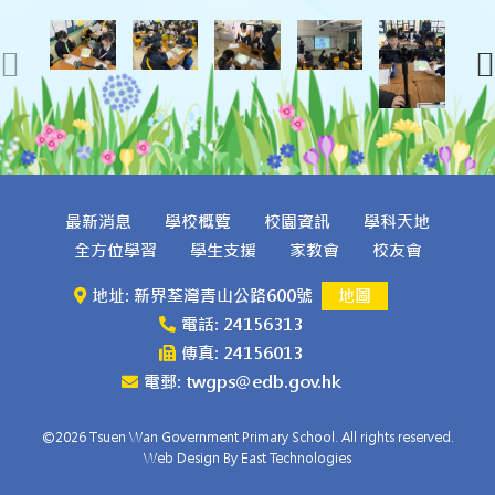
最新消息
學校概覽
校園資訊
學科天地
全方位學習
學生支援
家教會
校友會
地址: 新界荃灣青山公路600號
地圖
電話: 24156313
傳真: 24156013
電郵: twgps@edb.gov.hk
©2026 Tsuen Wan Government Primary School. All rights reserved.
Web Design By East Technologies