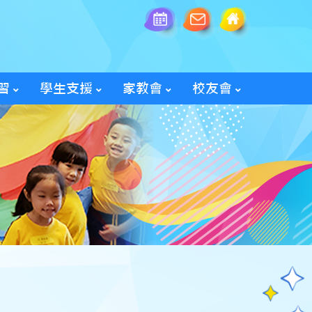
習
學生支援
家教會
校友會
全方位學生輔導服務
「家長智NET」教育網頁
2025/26家教會親子旅行
「60周年校慶校友會活動」
入會及修改資料表格