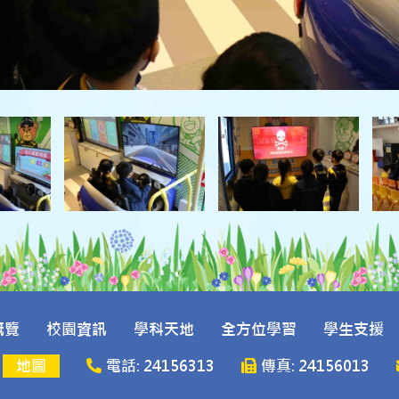
概覽
校園資訊
學科天地
全方位學習
學生支援
號
地圖
電話: 24156313
傳真: 24156013