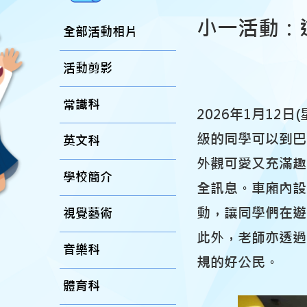
小一活動：
全部活動相片
活動剪影
常識科
2026年1月12
級的同學可以到巴
英文科
外觀可愛又充滿趣
學校簡介
全訊息。車廂內設
動，讓同學們在遊
視覺藝術
此外，老師亦透過
音樂科
規的好公民。
體育科