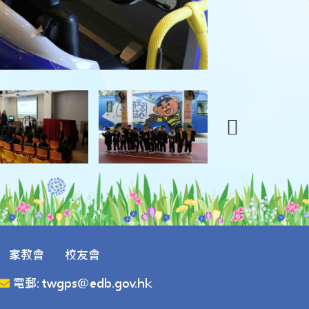
家教會
校友會
電郵: twgps@edb.gov.hk