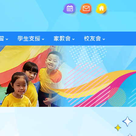
習
學生支援
家教會
校友會
全方位學生輔導服務
「家長智NET」教育網頁
2025/26家教會親子旅行
「60周年校慶校友會活動」
入會及修改資料表格