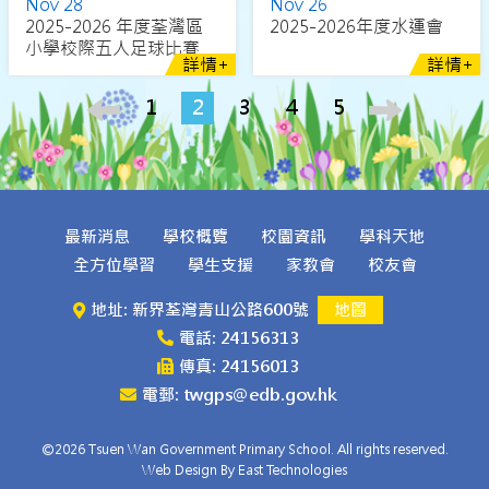
Nov 28
Nov 26
2025-2026 年度荃灣區
2025-2026年度水運會
小學校際五人足球比賽
詳情+
詳情+
1
2
3
4
5
最新消息
學校概覽
校園資訊
學科天地
全方位學習
學生支援
家教會
校友會
地址: 新界荃灣青山公路600號
地圖
電話: 24156313
傳真: 24156013
電郵: twgps@edb.gov.hk
©2026 Tsuen Wan Government Primary School. All rights reserved.
Web Design By East Technologies