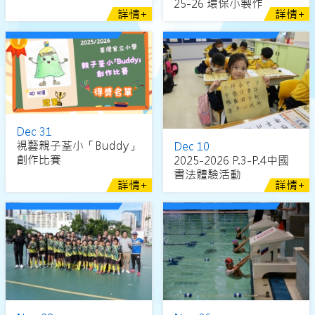
25-26 環保小製作
詳情+
詳情+
Dec 31
視藝親子荃小「Buddy」
Dec 10
創作比賽
2025-2026 P.3-P.4中國
書法體驗活動
詳情+
詳情+