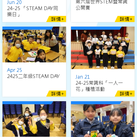
第六屆世界STEM暨常識
Jun 20
公開賽
24-25 「STEAM DAY同
樂日」
詳情+
詳情+
Apr 25
2425二年級STEAM DAY
Jan 21
24-25常識科「一人一
花」種植活動
詳情+
詳情+