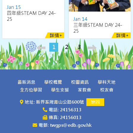
Jan 15
四年級STEAM DAY 24-
Jan 14
25
三年級STEAM DAY 24-
25
詳情+
詳情+
1
2
3
最新消息
學校概覽
校園資訊
學科天地
全方位學習
學生支援
家教會
校友會
地址: 新界荃灣青山公路600號
地圖
電話: 24156313
傳真: 24156013
電郵: twgps@edb.gov.hk