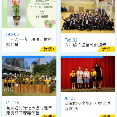
Feb 05
「一人一花」種植活動得
Feb 02
奬名單
六年級「護苗教育課程」
詳情+
詳情+
Jul 05
Oct 18
荃灣聯校少訊無人機足球
首屆註冊綠化承造商週年
賽2025
慶典暨國慶嘉年華