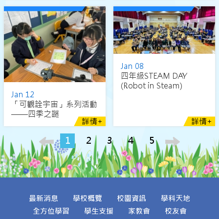
Jan 08
四年級STEAM DAY
(Robot in Steam)
Jan 12
「可觀詮宇宙」系列活動
——四季之謎
詳情+
詳情+
1
2
3
4
5
最新消息
學校概覽
校園資訊
學科天地
全方位學習
學生支援
家教會
校友會