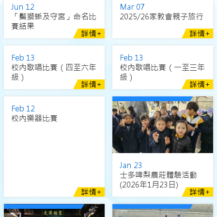
Jun 12
Mar 07
「鬃獅蜥及守宮」命名比
2025/26家教會親子旅行
賽結果
詳情+
詳情+
Feb 13
Feb 13
校內歌唱比賽（四至六年
校內歌唱比賽（一至三年
級）
級）
詳情+
詳情+
Feb 12
校內樂器比賽
Jan 23
士多啤梨農莊體驗活動
(2026年1月23日)
詳情+
詳情+