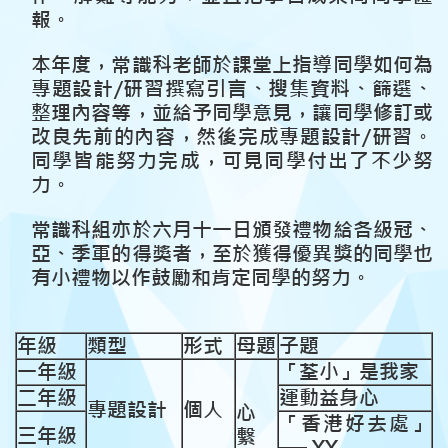
報。
本年度，常識科老師於課堂上指導同學如何為
專題設計/研習撰寫引言、搜集資料、篩選、
整理內容等，並給予同學意見，讓同學修訂或
改良先前的內容，然後完成專題設計/研習。
同學皆能努力完成，可見同學付出了不少努
力。
常識科組亦於六月十一日頒發禮物給各級冠、
亞、季軍的得獎者，至於獲得優異奬的同學也
有小禮物以作鼓勵和肯定同學的努力。
年級
類型
形式
母題
子題
一年級
「荃小」是我家
二年級
運動益身心
專題設計
個人
心
「香港好去處」
三年級
繫
── XX