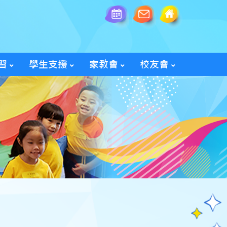
習
學生支援
家教會
校友會
全方位學生輔導服務
「家長智NET」教育網頁
2025/26家教會親子旅行
「60周年校慶校友會活動」
入會及修改資料表格