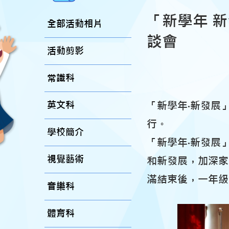
「新學年 
全部活動相片
談會
活動剪影
常識科
英文科
「新學年‧新發展
行。
學校簡介
「新學年‧新發展
視覺藝術
和新發展，加深家
滿結束後，一年級
音樂科
體育科