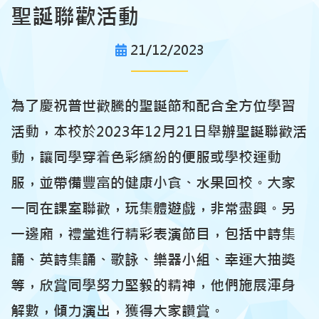
聖誕聯歡活動
21/12/2023
為了慶祝普世歡騰的聖誕節和配合全方位學習
活動，本校於2023年12月21日舉辦聖誕聯歡活
動，讓同學穿着色彩繽紛的便服或學校運動
服，並帶備豐富的健康小食、水果回校。大家
一同在課室聯歡，玩集體遊戲，非常盡興。另
一邊廂，禮堂進行精彩表演節目，包括中詩集
誦、英詩集誦、歌詠、樂器小組、幸運大抽獎
等，欣賞同學努力堅毅的精神，他們施展渾身
解數，傾力演出，獲得大家讚賞。