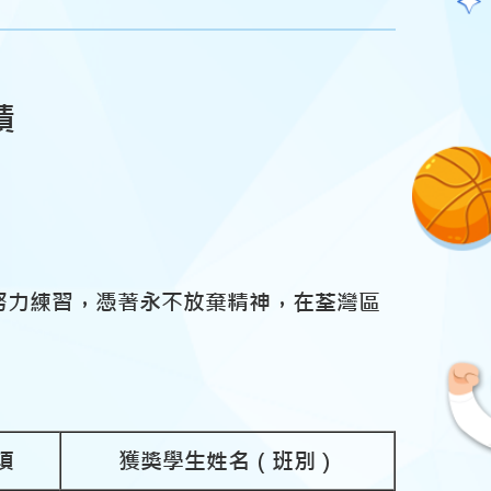
績
仍努力練習，憑著永不放棄精神，在荃灣區
項
獲獎學生姓名（班別）