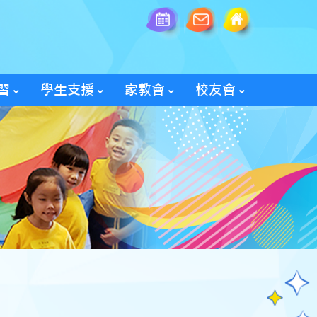
習
學生支援
家教會
校友會
全方位學生輔導服務
「家長智NET」教育網頁
2025/26家教會親子旅行
「60周年校慶校友會活動」
入會及修改資料表格