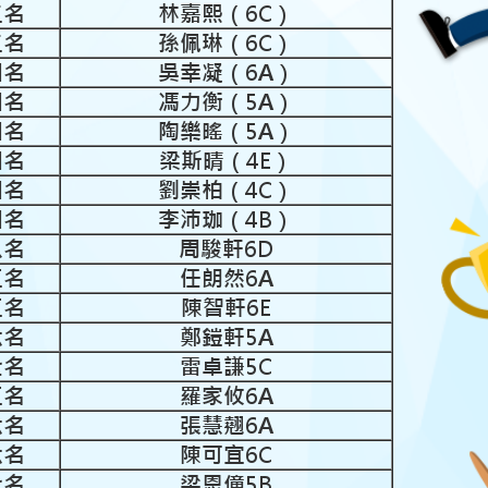
二名
林嘉熙（6C）
二名
孫佩琳（6C）
四名
吳幸凝（6A）
四名
馮力衡（5A）
四名
陶樂暚（5A）
四名
梁斯晴（4E）
四名
劉崇柏（4C）
四名
李沛珈（4B）
八名
周駿軒6D
五名
任朗然6A
五名
陳智軒6E
六名
鄭鎧軒5A
七名
雷卓謙5C
五名
羅家攸6A
六名
張慧翹6A
六名
陳可宜6C
七名
梁恩僮5B