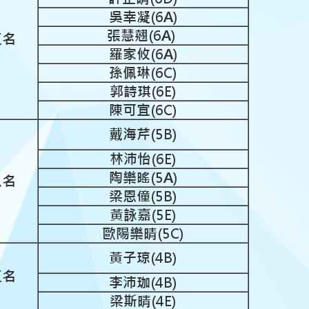
吳幸凝(6A)
張慧翹(6A)
五名
羅家攸(6A)
孫佩琳(6C)
郭詩琪(6E)
陳可宜(6C)
戴海芹(5B)
林沛怡(6E)
陶樂暚(5A)
八名
梁恩僮(5B)
黃詠嘉(5E)
歐陽樂晴(5C)
黃子琼(4B)
五名
李沛珈(4B)
梁斯晴(4E)