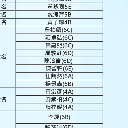
七名
黃詠嘉5E
七名
戴海芹5B
八名
黃子琼4B
詹柏叡(6C)
莊卓弘(6C)
林嘉熙(6C)
周駿軒(6D)
六名
陳冾言(6D)
陳智軒(6E)
任朗然(6A)
楊景森(6B)
黃浚彥(4A)
七名
劉崇柏(4C)
饒梓耀(4A)
李凌(6B)
許芷晴(6D)