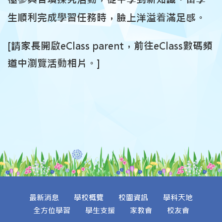
生順利完成學習任務時，臉上洋溢着滿足感。
[請家長開啟eClass parent，前往eClass數碼頻
道中瀏覽活動相片。]
最新消息
學校概覽
校園資訊
學科天地
全方位學習
學生支援
家教會
校友會