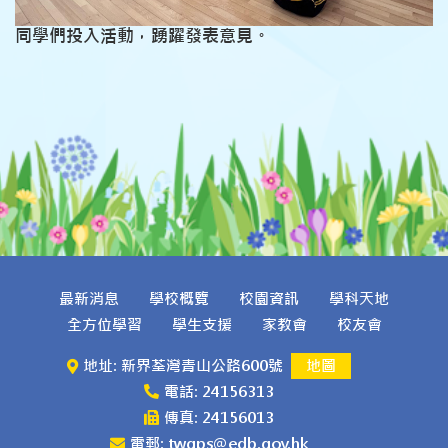
同學們投入活動，踴躍發表意見。
最新消息
學校概覽
校園資訊
學科天地
全方位學習
學生支援
家教會
校友會
地址: 新界荃灣青山公路600號
地圖
電話: 24156313
傳真: 24156013
電郵: twgps@edb.gov.hk