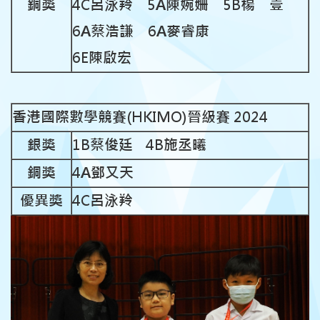
銅獎
4C呂泳羚 5A陳婉姍 5B楊 壹
6A蔡浩謙 6A麥睿康
6E陳啟宏
香港國際數學競賽(HKIMO)晉級賽 2024
銀獎
1B蔡俊廷
4B施丞曦
銅獎
4A鄧又天
優異獎
4C呂泳羚