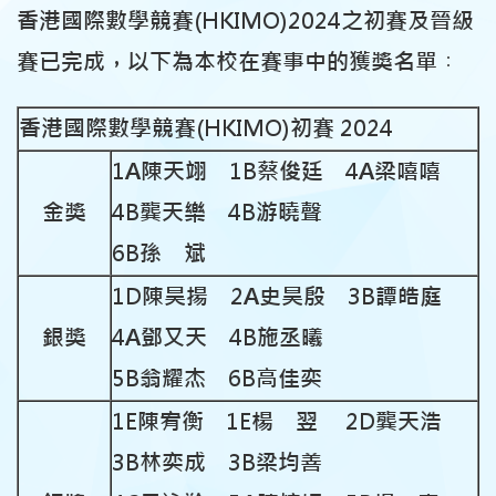
香港國際數學競賽(HKIMO)2024之初賽及晉級
賽已完成，以下為本校在賽事中的獲獎名單︰
香港國際數學競賽(HKIMO)初賽 2024
1A陳天翊 1B蔡俊廷 4A梁嘻嘻
金獎
4B龔天樂 4B游曉聲
6B孫 斌
1D陳昊揚 2A史昊殷 3B譚皓庭
銀獎
4A鄧又天 4B施丞曦
5B翁耀杰 6B高佳奕
1E陳宥衡 1E楊 翌 2D龔天浩
3B林奕成 3B梁均善