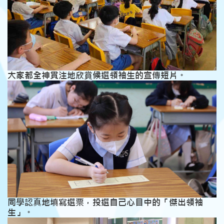
大家都全神貫注地欣賞候選領袖生的宣傳短片。
同學認真地填寫選票，投選自己心目中的「傑出領袖
生」。