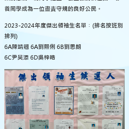
養同學成為一位盡責守規的良好公民。
2023-2024年度傑出領袖生名單︰(排名按班別
排列)
6A陳靖翹 6A劉熙俐 6B劉思朗
6C尹昊添 6D吳梓皓