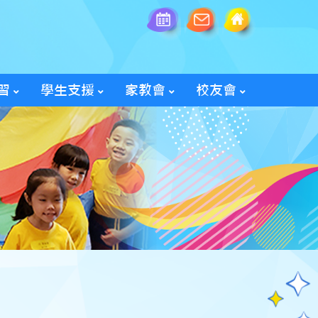
習
學生支援
家教會
校友會
全方位學生輔導服務
「家長智NET」教育網頁
2025/26家教會親子旅行
「60周年校慶校友會活動」
入會及修改資料表格