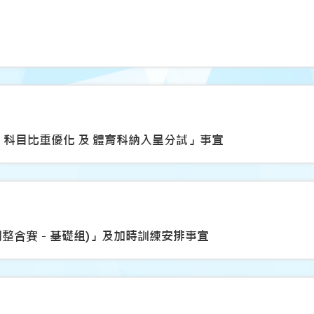
）科目比重優化 及 體育科納入呈分試」事宜
(機關整合賽－基礎組)」及加時訓練安排事宜