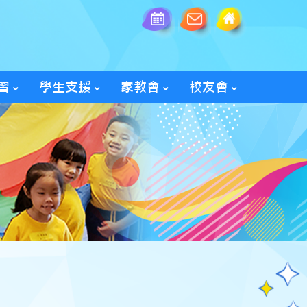
習
學生支援
家教會
校友會
全方位學生輔導服務
「家長智NET」教育網頁
2025/26家教會親子旅行
「60周年校慶校友會活動」
入會及修改資料表格