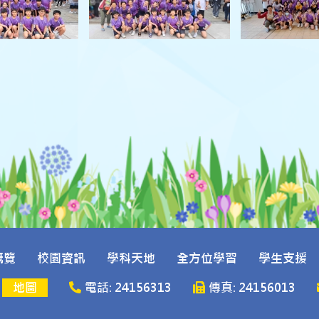
概覽
校園資訊
學科天地
全方位學習
學生支援
號
地圖
電話: 24156313
傳真: 24156013