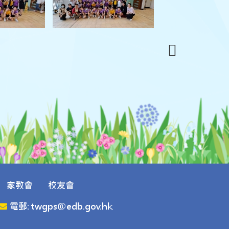
家教會
校友會
電郵: twgps@edb.gov.hk