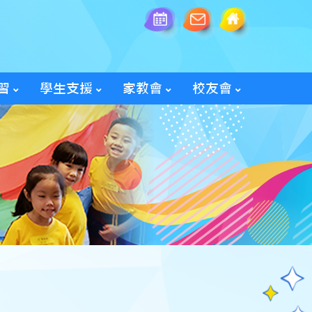
習
學生支援
家教會
校友會
全方位學生輔導服務
「家長智NET」教育網頁
2025/26家教會親子旅行
「60周年校慶校友會活動」
入會及修改資料表格