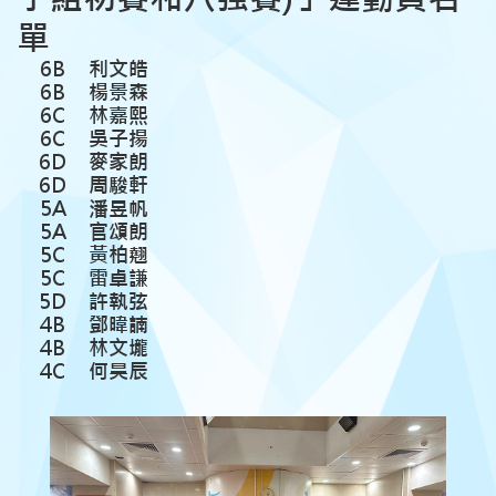
單
6B
利文皓
6B
楊景森
6C
林嘉熙
6C
吳子揚
6D
麥家朗
6D
周駿軒
5A
潘昱帆
5A
官頌朗
5C
黃柏翹
5C
雷卓謙
5D
許執弦
4B
鄧暐諵
4B
林文壠
4C
何昊辰