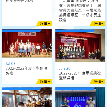
校友重聚日2023
「新學年 新發展」發佈
會、家長教師會第十二屆
會員大會及第十三屆常務
委員選舉暨一年級家長座
談會
詳情+
詳情+
Jul 03
2022-2023年度下學期頒
Jun 30
獎禮
2022-2023年度畢業典禮
暨頒獎禮
詳情+
詳情+