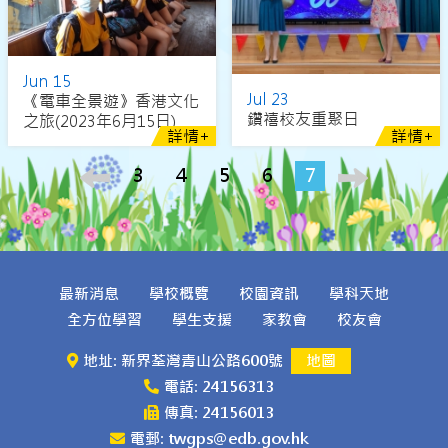
Jun 15
Jul 23
《電車全景遊》香港文化
鑽禧校友重聚日
之旅(2023年6月15日)
詳情+
詳情+
3
4
5
6
7
最新消息
學校概覽
校園資訊
學科天地
全方位學習
學生支援
家教會
校友會
地址: 新界荃灣青山公路600號
地圖
電話: 24156313
傳真: 24156013
電郵: twgps@edb.gov.hk