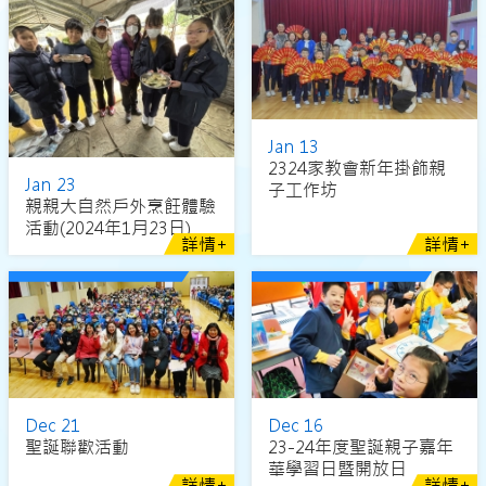
Jan 13
2324家教會新年掛飾親
Jan 23
子工作坊
親親大自然戶外烹飪體驗
活動(2024年1月23日)
詳情+
詳情+
Dec 21
Dec 16
聖誕聯歡活動
23-24年度聖誕親子嘉年
華學習日暨開放日
詳情+
詳情+