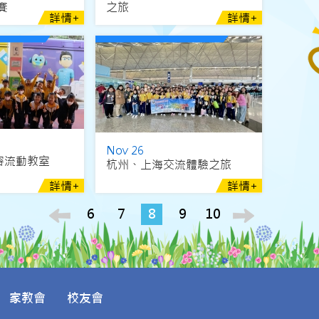
賽
之旅
詳情+
詳情+
Nov 26
笑容流動教室
杭州、上海交流體驗之旅
詳情+
詳情+
6
7
8
9
10
家教會
校友會