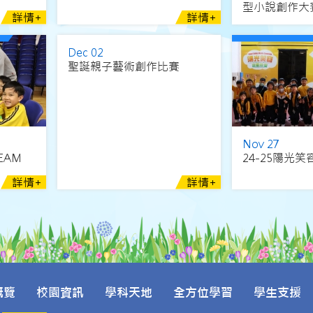
型小說創作大
詳情+
詳情+
Dec 02
聖誕親子藝術創作比賽
Nov 27
TEAM
24-25陽光
詳情+
詳情+
概覽
校園資訊
學科天地
全方位學習
學生支援