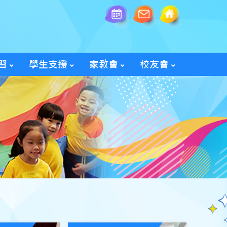
習
學生支援
家教會
校友會
全方位學生輔導服務
「家長智NET」教育網頁
2025/26家教會親子旅行
「60周年校慶校友會活動」
入會及修改資料表格