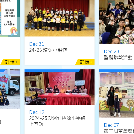
Dec 31
24-25 環保小製作
Dec 20
聖誕聯歡活動
詳情+
詳情+
Dec 12
2024-25與深圳桃源小學線
車
上互訪
Dec 07
第三屆荃灣葵