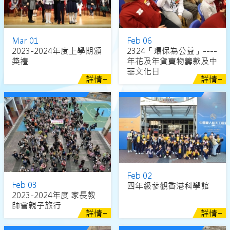
Mar 01
Feb 06
2023-2024年度上學期頒
2324「環保為公益」----
獎禮
年花及年貨賣物籌款及中
華文化日
詳情+
詳情+
Feb 02
Feb 03
四年級參觀香港科學館
2023-2024年度 家長教
師會親子旅行
詳情+
詳情+