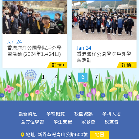
Jan 24
香港海洋公園學院戶外學
Jan 24
習活動 (2024年1月24日)
香港海洋公園學院戶外學
習活動
詳情+
詳情+
3
4
5
6
7
最新消息
學校概覽
校園資訊
學科天地
全方位學習
學生支援
家教會
校友會
地址: 新界荃灣青山公路600號
地圖