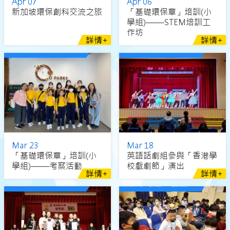
Apr 07
Apr 06
新加坡環保創科交流之旅
「基礎環保章」培訓(小
學組)––––STEM培訓工
作坊
詳情+
詳情+
Mar 23
Mar 18
「基礎環保章」培訓(小
英語話劇組參與「香港學
學組)––––考察活動
校戲劇節」演出
詳情+
詳情+