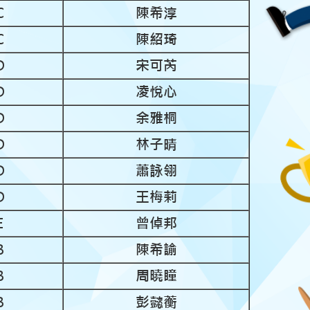
C
陳希淳
C
陳紹琦
D
宋可芮
D
凌悅心
D
余雅桐
D
林子晴
D
蕭詠翎
D
王梅莉
E
曾倬邦
B
陳希諭
B
周曉瞳
B
彭懿蘅