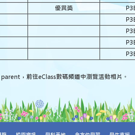
優異獎
P3
P3
P3
P3
P3
s parent，前往eClass數碼頻道中瀏覽活動相片。
概覽
校園資訊
學科天地
全方位學習
學生支援