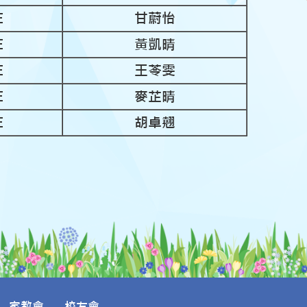
E
甘蔚怡
E
黃凱晴
E
王苓雯
E
麥芷晴
E
胡卓翹
家教會
校友會