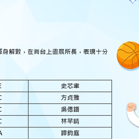
展渾身解數，在舞台上盡展所長，表現十分
E
史芯聿
C
方貞雅
C
吳偲語
C
林芊晴
A
譚鈞庭