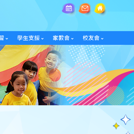
習
學生支援
家教會
校友會
全方位學生輔導服務
「家長智NET」教育網頁
2025/26家教會親子旅行
「60周年校慶校友會活動」
入會及修改資料表格