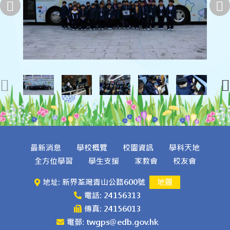
最新消息
學校概覽
校園資訊
學科天地
全方位學習
學生支援
家教會
校友會
地址: 新界荃灣青山公路600號
地圖
電話: 24156313
傳真: 24156013
電郵: twgps@edb.gov.hk