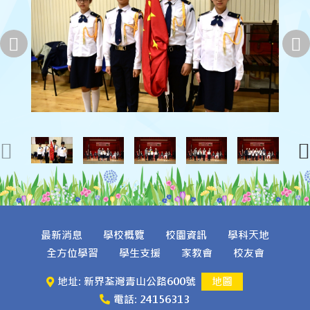
最新消息
學校概覽
校園資訊
學科天地
全方位學習
學生支援
家教會
校友會
地址: 新界荃灣青山公路600號
地圖
電話: 24156313