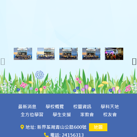
最新消息
學校概覽
校園資訊
學科天地
全方位學習
學生支援
家教會
校友會
地址: 新界荃灣青山公路600號
地圖
電話: 24156313