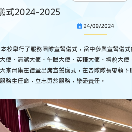
2024-2025
24/09/2024
4日，本校舉行了服務團隊宣誓儀式，當中參與宣誓儀
大使、清潔大使、午膳大使、英語大使、禮貌大使
大家齊集在禮堂出席宣誓儀式，在各隊隊長帶領下
服務生任命，立志勇於服務，樂盡責任。