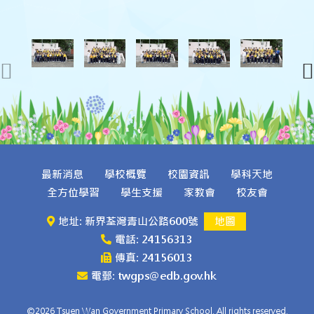
最新消息
學校概覽
校園資訊
學科天地
全方位學習
學生支援
家教會
校友會
地址: 新界荃灣青山公路600號
地圖
電話: 24156313
傳真: 24156013
電郵: twgps@edb.gov.hk
©2026 Tsuen Wan Government Primary School. All rights reserved.