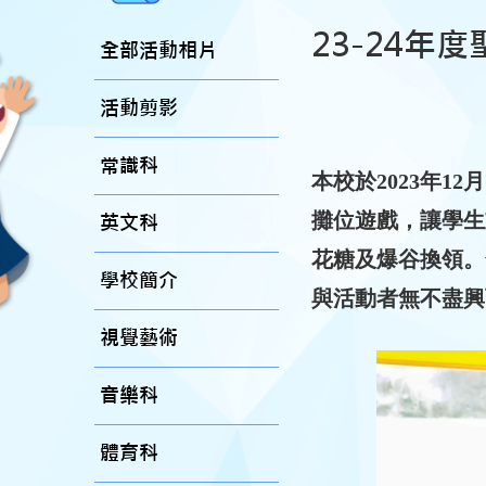
23-24
全部活動相片
活動剪影
常識科
本校於2023年1
攤位遊戲，讓學生
英文科
花糖及爆谷換領。
學校簡介
與活動者無不盡興
視覺藝術
音樂科
體育科