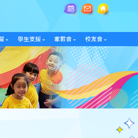
習
學生支援
家教會
校友會
全方位學生輔導服務
「家長智NET」教育網頁
2025/26家教會親子旅行
「60周年校慶校友會活動」
入會及修改資料表格