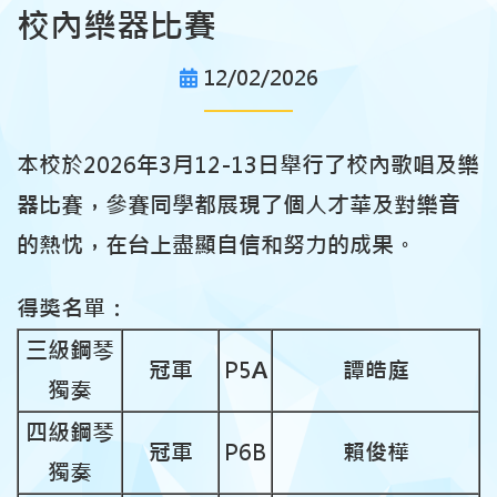
校內樂器比賽
12/02/2026
本校於2026年3月12-13日舉行了校內歌唱及樂
器比賽，參賽同學都展現了個人才華及對樂音
的熱忱，在台上盡顯自信和努力的成果。
得獎名單：
三級鋼琴
冠軍
P5A
譚皓庭
獨奏
四級鋼琴
冠軍
P6B
賴俊樺
獨奏