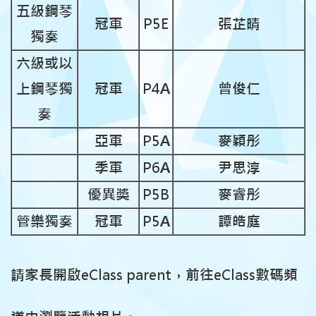
五級鋼琴
冠軍
P5E
張芷晴
獨奏
六級或以
上鋼琴獨
冠軍
P4A
曾俊仁
奏
亞軍
P5A
麥穎彤
季軍
P6A
尹思淳
優異獎
P5B
麥睿彤
管樂獨奏
冠軍
P5A
譚皓庭
請家長開啟eClass parent，前往eClass數碼頻