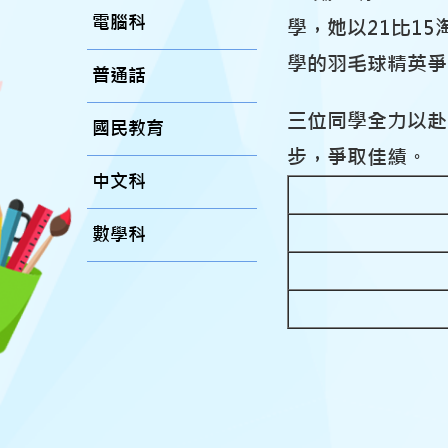
電腦科
學
，她以21比1
學的羽毛球精英爭
普通話
三位同學全力以赴
國民教育
步，爭取佳績。
中文科
數學科