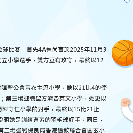
比賽。首先4A蔡尚言於2025年11月3
仁立小學
選手，雙方
互有攻守
，最終以12
對陣
聖公會青衣主恩小學
，她以21比4的優
勝出；第三場迎戰聖方濟各英文小學，她更以
局陳守仁小學
的對手，最終以15比21止
證明她是訓練有素的羽毛球好手。同日，
第二場迎戰
保良局香港道教聯合會圓玄小