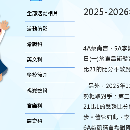
2025-2
全部活動相片
活動剪影
常識科
4A
蔡尚
言
、5A李
日(一)於
東昌街體
英文科
比21的比分不敵
學校簡介
另外，2025年1
視覺藝術
勢輕取對手；第二
音樂科
21比1的懸殊比
步。儘管如此，李
體育科
6A戴凱晴首場對