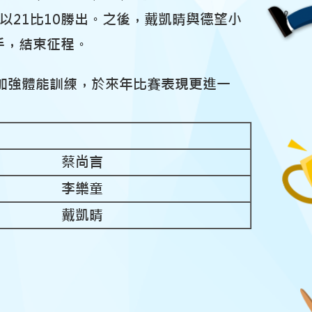
以21比10勝出。之後，戴凱晴與德望小
手，結束征程。
加強體能訓練，於來年比賽表現更進一
蔡尚
言
李樂童
戴凱晴