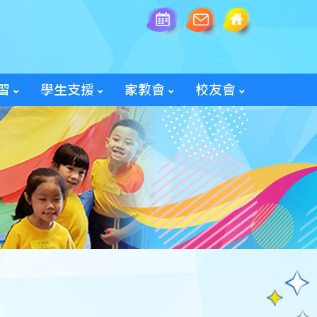
習
學生支援
家教會
校友會
全方位學生輔導服務
「家長智NET」教育網頁
2025/26家教會親子旅行
「60周年校慶校友會活動」
入會及修改資料表格