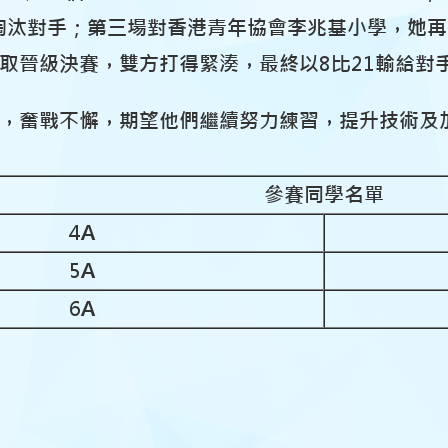
5淘汰對手；第三場對
香港青年協會李兆基小學
，她再
取晉級決賽，雙方打得緊湊，最終以8比21輸給對
，奮戰不懈，
期望他們繼續努力練習，提升技術及
參賽同學名單
4
A
5A
6A