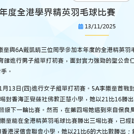
026年度全港學界精英羽毛球比賽
13/11/2025
樂童與6A戴凱晴三位同學參加本年度的全港精英羽毛球
育館
進行男子
組單打初賽，
面對實力強勁的
聖公會
對手。
1月13日(四)進行
女子組單打初賽。
5A
李樂童首戰
場對
香海正覺蓮社佛教正慧小學
，她以21比16
分晉級下一輪比賽。然而，在第四場她遇到來自
保良
樂童能在全港精英羽毛球比賽勝出三場比賽，已經
陣
香港浸信會聯會小學
，她以21比6的大比數勝出；