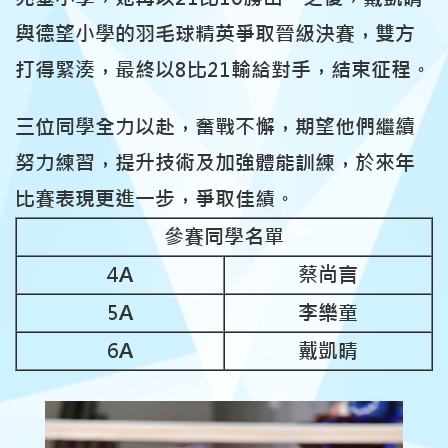
與德望小學的羽毛球精英爭取晉級決賽，雙方
打得緊湊，最終以8比21輸給對手，結束征程。
三位同學全力以赴，奮戰不懈，
期望他們繼續
努力練習，提升技術及加強體能訓練，於來年
比賽表現更進一步，爭取佳績。
參賽同學名單
4
A
蔡尚
言
5A
李樂童
6A
戴凱晴