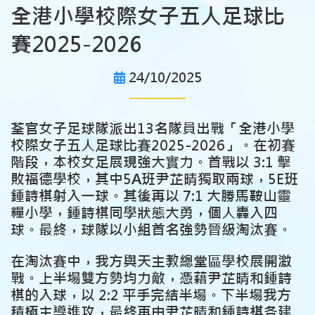
全港小學校際女子五人足球比
賽2025-2026
24/10/2025
荃官女子足球隊派出13名隊員出戰「全港小學
校際女子五人足球比賽2025-2026」。在初賽
階段，本校女足展現強大實力。首戰以 3:1 擊
敗福德學校，其中5A班尹芷晴獨取兩球，5E班
鍾詩棋射入一球。其後再以 7:1 大勝馬鞍山靈
糧小學，鍾詩棋同學狀態大勇，個人轟入四
球。最終，球隊以小組首名強勢晉級淘汰賽。
在淘汰賽中，我方與天主教總堂區學校展開激
戰。上半場雙方勢均力敵，憑藉尹芷晴和鍾詩
棋的入球，以 2:2 平手完結半場。下半場我方
積極主導進攻，最終再由尹芷晴和鍾詩棋各建