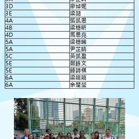
3D
廖焯妮
3E
梁懿
4A
張凱恩
4B
梁穗昕
4D
馬思堯
5A
梁穗晞
5A
尹芷晴
5C
黃凱盈
5E
鄭詠文
5E
鍾詩棋
6A
梁嘻嘻
6A
余楚瑩