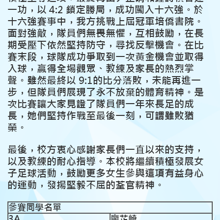
一功，以 4:2 鎖定勝局，成功闖入十六強。於
十六強賽事中，我方挑戰上屆冠軍培僑書院。
面對強敵，隊員們無畏無懼，互相鼓勵，在長
期受壓下依然堅持防守，尋找反擊機會。在比
賽末段，球隊成功爭取到一次黃金機會並取得
入球，贏得全場觀眾、教練及家長的熱烈掌
聲。雖然最終以 9:1的比分落敗，未能再進一
步，但隊員們展現了永不放棄的體育精神。是
次比賽讓大家見證了隊員們一年來長足的成
長，她們堅持作戰至最後一刻，可謂雖敗猶
榮。
最後，校方衷心感謝家長們一直以來的支持，
以及教練的耐心指導。本校將繼續積極發展女
子足球活動，鼓勵更多女生參與這項有益身心
的運動，發揚堅毅不屈的荃官精神。
參賽同學名單
3A
廖芷崎