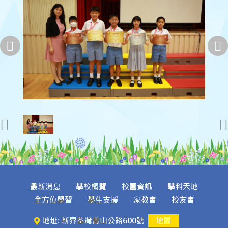
最新消息
學校概覽
校園資訊
學科天地
全方位學習
學生支援
家教會
校友會
地址: 新界荃灣青山公路600號
地圖