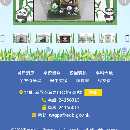
最新消息
學校概覽
校園資訊
學科天地
全方位學習
學生支援
家教會
校友會
地址: 新界荃灣青山公路600號
地圖
電話: 24156313
傳真: 24156013
電郵: twgps@edb.gov.hk
©2026 Tsuen Wan Government Primary School. All rights reserved.