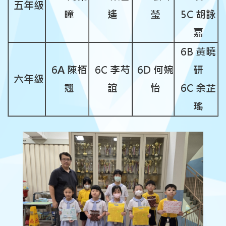
五年級
曈
遙
瑩
5C 胡詠
嘉
6B 黃曉
6A 陳栢
6C 李芍
6D 何婉
研
六年級
翹
誼
怡
6C 余芷
瑤