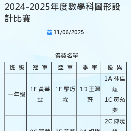
2024-2025年度數學科圖形設
計比賽
11/06/2025
得獎名單
班 級
冠 軍
亞 軍
季 軍
優 異
1A 林佳
1E 黃莘
1E 羅巧
1D 王灝
蘊
一年級
雯
霖
軒
1C 黃允
奕
2C 陳曉