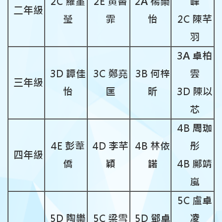
2C 羅蓳
2E 黃薈
2A 楊樂
峰
二年級
瑩
霏
怡
2C 陳芊
羽
3A 卓柏
3D 譚佳
3C 鄭堯
3B 何梓
雲
三年級
怡
匡
昕
3D 陳以
芯
4B 周珈
4E 彭葦
4D 李芊
4B 林依
彤
四年級
僑
穎
諾
4B 鄺靖
嵐
5C 盧卓
5D 陶樂
5C 梁雪
5D 鄧卓
凌