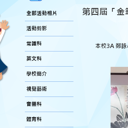
第四屆「金
全部活動相片
活動剪影
常識科
本校3A 鄭詠
英文科
學校簡介
視覺藝術
音樂科
體育科