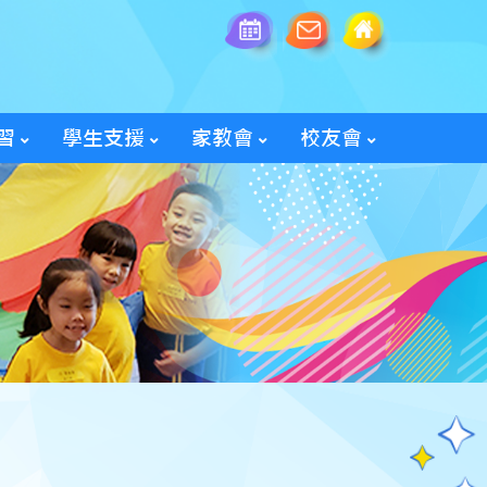
習
學生支援
家教會
校友會
全方位學生輔導服務
「家長智NET」教育網頁
2025/26家教會親子旅行
「60周年校慶校友會活動」
入會及修改資料表格